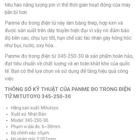
tiêu hao năng lượng pin vì thế thời gian hoạt động của máy
bền bỉ hơn.
Panme đo trong điện tử này làm bằng thép, hợp kim và
được sản xuất trên dây truyền hiện đại vì vậy nó đảm bảo
độ bền cao, chịu lực tốt, hạn chế các tác nhân gây hỏng hóc
như bụi, nước, oxy hóa…
Panme đo trong điện tử 345-250-30 là sản phẩm hoàn hảo,
đạt tiêu chuẩn về chất lượng và an toàn khắt khe của quốc
tế. Bạn có thể lựa chọn và sử dụng để tăng hiệu quả công
việc.
THÔNG SỐ KỸ THUẬT CỦA PANME ĐO TRONG ĐIỆN
TỬ MITUTOYO 345-250-30
Hãng sản xuất: Mitutoyo.
Xuất xứ: Nhật Bản.
Model: 345-250-30.
Phạm vi dải đo: 5~30mm.
Độ chính xác: ±5μm.
Độ phân giải: 0,001mm.