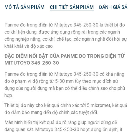
MÔ TẢ SẢN PHẨM
CHI TIẾT SẢN PHẨM
ĐÁNH GIÁ SẢN
Panme đo trong điện tử Mitutoyo 345-250-30 là thiết bị đo
cơ khí tiện dụng, được ứng dụng rộng rãi trong các ngành
công nghiệp nặng, cơ khí, chế tạo, các ngành nghề đòi hỏi sự
khắt khắt và độ xác cao.
ĐẶC ĐIỂM NỔI BẬT CỦA PANME ĐO TRONG ĐIỆN TỬ
MITUTOYO 345-250-30
Panme đo trong điện tử Mitutoyo 345-250-30 có khả năng
đo ở phạm vi độ rộng từ 5-30 mm tùy theo mục đích sử
dụng của người dùng mà bạn có thể điều chỉnh sao cho phù
hợp.
Thiết bị đo này cho kết quả chính xác tới 5 micromet, kết quả
đo đảm bảo mang đến độ chính xác tuyệt đối.
Màn hình hiển thị kết quả đo rõ ràng giúp người dùng dễ
dàng quan sát. Mitutoyo 345-250-30 hoạt động ổn định, ít