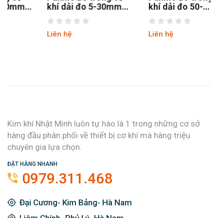
khí dải đo 5-30mm
khí dải đo 50-
Mitutoyo 145-185
1.500mm Mitutoyo
137-205
Liên hệ
Liên hệ
Kim khí Nhật Minh luôn tự hào là 1 trong những cơ sở
hàng đầu phân phối về thiết bị cơ khí mà hàng triệu
chuyên gia lựa chọn.
ĐẶT HÀNG NHANH
0979.311.468
Đại Cương- Kim Bảng- Hà Nam
Liêm Chính- Phủ Lý- Hà Nam