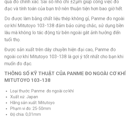
quả đo chính xác. Sai số nhỏ chỉ ±2µm giúp công việc đo
đạc và tính toán của bạn trở nên thuận tiện hơn bao giờ hết.
Do được làm bằng chất liệu thép không gỉ, Panme đo ngoài
cơ khí Mitutoyo 103-138 đảm bảo cứng chắc, sử dụng bền
lâu mà không lo tác động từ bên ngoài gât ảnh hưởng đến
tuổi thọ.
Được sản xuất trên dây chuyền hiện đại cao, Panme đo
ngoài cơ khí Mitutoyo 103-138 là gợi ý tốt nhất cho bạn khi
muốn đo đạc.
THÔNG SỐ KỸ THUẬT CỦA PANME ĐO NGOÀI CƠ KHÍ
MITUTOYO 103-138
Loại thước: Panme đo ngoài cơ khí
Xuất xứ: Japan
Hãng sản xuất: Mitutoyo
Phạm vi đo: 25-50mm
Độ chia: 0,01mm