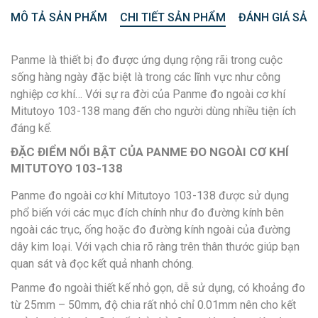
MÔ TẢ SẢN PHẨM
CHI TIẾT SẢN PHẨM
ĐÁNH GIÁ SẢN
Panme là thiết bị đo được ứng dụng rộng rãi trong cuộc
sống hàng ngày đặc biệt là trong các lĩnh vực như công
nghiệp cơ khí… Với sự ra đời của Panme đo ngoài cơ khí
Mitutoyo 103-138 mang đến cho người dùng nhiều tiện ích
đáng kể.
ĐẶC ĐIỂM NỔI BẬT CỦA PANME ĐO NGOÀI CƠ KHÍ
MITUTOYO 103-138
Panme đo ngoài cơ khí Mitutoyo 103-138 được sử dụng
phổ biến với các mục đích chính như đo đường kính bên
ngoài các trục, ống hoặc đo đường kính ngoài của đường
dây kim loại. Với vạch chia rõ ràng trên thân thước giúp bạn
quan sát và đọc kết quả nhanh chóng.
Panme đo ngoài thiết kế nhỏ gọn, dễ sử dụng, có khoảng đo
từ 25mm – 50mm, độ chia rất nhỏ chỉ 0.01mm nên cho kết