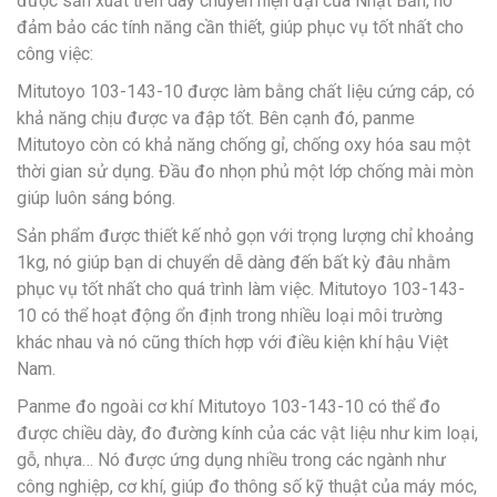
được sản xuất trên dây chuyền hiện đại của Nhật Bản, nó
đảm bảo các tính năng cần thiết, giúp phục vụ tốt nhất cho
công việc:
Mitutoyo 103-143-10 được làm bằng chất liệu cứng cáp, có
khả năng chịu được va đập tốt. Bên cạnh đó, panme
Mitutoyo còn có khả năng chống gỉ, chống oxy hóa sau một
thời gian sử dụng. Đầu đo nhọn phủ một lớp chống mài mòn
giúp luôn sáng bóng.
Sản phẩm được thiết kế nhỏ gọn với trọng lượng chỉ khoảng
1kg, nó giúp bạn di chuyển dễ dàng đến bất kỳ đâu nhằm
phục vụ tốt nhất cho quá trình làm việc. Mitutoyo 103-143-
10 có thể hoạt động ổn định trong nhiều loại môi trường
khác nhau và nó cũng thích hợp với điều kiện khí hậu Việt
Nam.
Panme đo ngoài cơ khí Mitutoyo 103-143-10 có thể đo
được chiều dày, đo đường kính của các vật liệu như kim loại,
gỗ, nhựa… Nó được ứng dụng nhiều trong các ngành như
công nghiệp, cơ khí, giúp đo thông số kỹ thuật của máy móc,