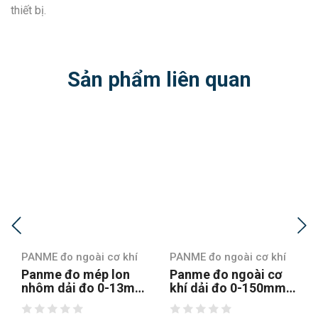
thiết bị.
Sản phẩm liên quan
PANME đo ngoài cơ khí
PANME đo ngoài cơ khí
Panme đo ngoài cơ
Panme đo ngoài cơ
m
khí dải đo 0-150mm
khí dải đo 0-25mm
Mitutoyo 104-135A
Mitutoyo 103-137