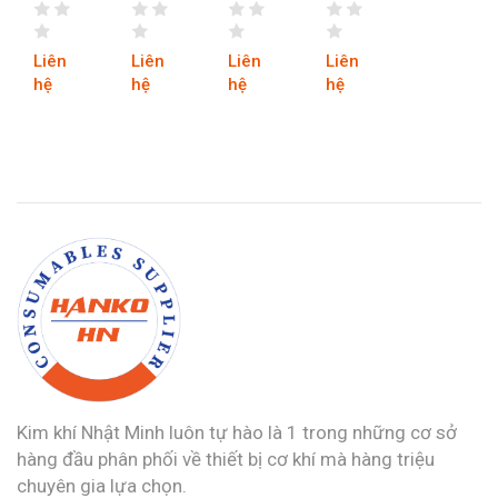
treo
inox
(ty
gồ
ty
975
ren)
ren
976
Liên
Liên
Liên
Liên
hệ
hệ
hệ
hệ
Kim khí Nhật Minh luôn tự hào là 1 trong những cơ sở
hàng đầu phân phối về thiết bị cơ khí mà hàng triệu
chuyên gia lựa chọn.