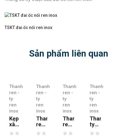
TSKT đai ốc nối ren inox
Sản phẩm liên quan
Thanh
Thanh
Thanh
Thanh
ren -
ren -
ren -
ren -
ty
ty
ty
ty
ren
ren
ren
ren
inox
inox
inox
inox
Kẹp
Thanh
Thanh
Thanh
xà
ren
ren
ty
gồ
(ty
mạ
giằng
inox
ren)
kẽm
xà