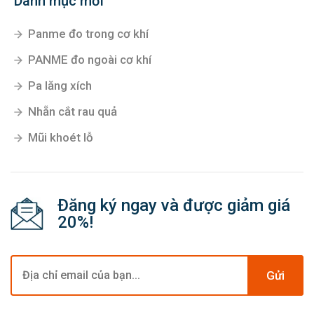
Danh mục mới
Panme đo trong cơ khí
PANME đo ngoài cơ khí
Pa lăng xích
Nhẵn cắt rau quả
Mũi khoét lỗ
Đăng ký ngay và được giảm giá
20%!
Gửi