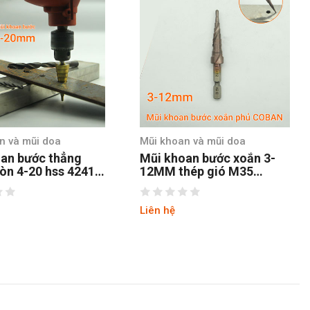
oa
Mũi khoan và mũi doa
Mũi kho
thẳng
Mũi khoan bước xoắn 3-
Mũi kh
ss 4241
12MM thép gió M35
13MM t
coban chuôi lục
coban 
Liên hệ
Liên hệ