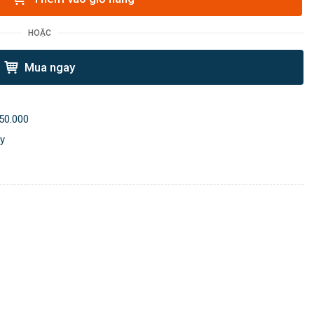
HOẶC
Mua ngay
50.000
ày