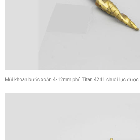
Mũi khoan bước xoắn 4-12mm phủ Titan 4241 chuôi lục được phủ