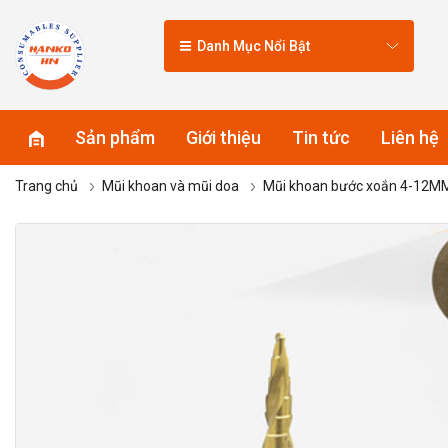
Danh Mục Nổi Bật
Sản phẩm
Giới thiệu
Tin tức
Liên hệ
Trang chủ
Mũi khoan và mũi doa
Mũi khoan bước xoắn 4-12MM 