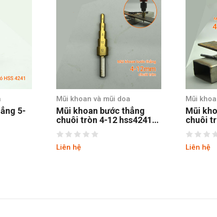
Mũi khoan và mũi doa
Mũi khoan và mũi d
Mũi khoan bước thẳng
Mũi khoan bước 
chuôi tròn 4-12 hss4241
chuôi tròn 4-20 h
tin
tin
Liên hệ
Liên hệ