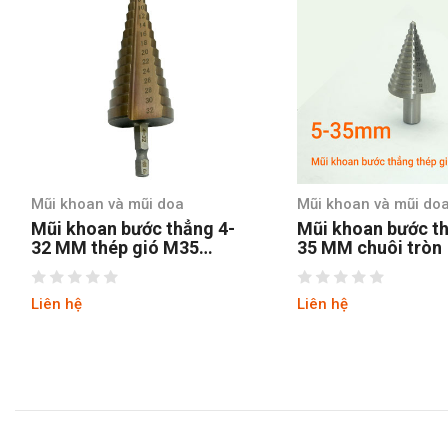
oan và mũi doa
Mũi khoan và mũi doa
hoan bước thẳng 4-
Mũi khoan bước thẳng 5-
 thép gió M35
35 MM chuôi tròn
 lục
ệ
Liên hệ