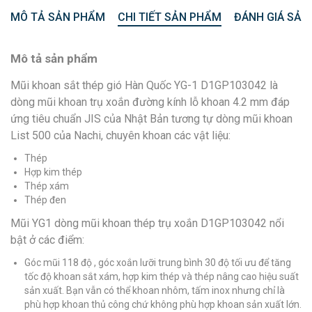
MÔ TẢ SẢN PHẨM
CHI TIẾT SẢN PHẨM
ĐÁNH GIÁ SẢN
Mô tả sản phẩm
Mũi khoan sắt thép gió Hàn Quốc YG-1 D1GP103042 là
dòng mũi khoan trụ xoắn đường kính lỗ khoan 4.2 mm đáp
ứng tiêu chuẩn JIS của Nhật Bản tương tự dòng mũi khoan
List 500 của Nachi, chuyên khoan các vật liệu:
Thép
Hợp kim thép
Thép xám
Thép đen
Mũi YG1 dòng mũi khoan thép trụ xoắn D1GP103042 nổi
bật ở các điểm:
Góc mũi 118 độ , góc xoắn lưỡi trung bình 30 độ tối ưu để tăng
tốc độ khoan sắt xám, hợp kim thép và thép nâng cao hiệu suất
sản xuất. Bạn vẫn có thể khoan nhôm, tấm inox nhưng chỉ là
phù hợp khoan thủ công chứ không phù hợp khoan sản xuất lớn.