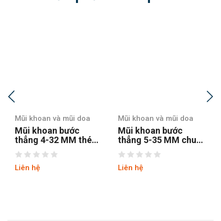
Mũi khoan và mũi doa
Mũi khoan và mũi doa
Mũi khoan bước
Mũi khoan bước
ép
thẳng 5-35 MM chuôi
thẳng chuôi tròn 4-12
tròn
hss4241 tin
Liên hệ
Liên hệ