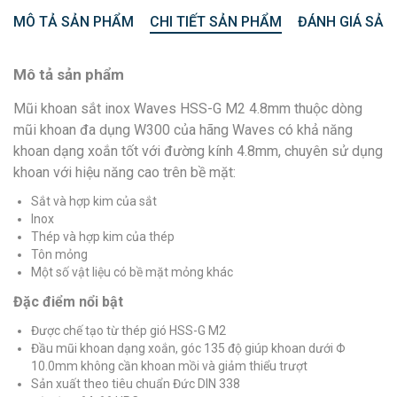
MÔ TẢ SẢN PHẨM
CHI TIẾT SẢN PHẨM
ĐÁNH GIÁ SẢN
Mô tả sản phẩm
Mũi khoan sắt inox Waves HSS-G M2 4.8mm thuộc dòng
mũi khoan đa dụng W300 của hãng Waves có khả năng
khoan dạng xoắn tốt với đường kính 4.8mm, chuyên sử dụng
khoan với hiệu năng cao trên bề mặt:
Sắt và hợp kim của sắt
Inox
Thép và hợp kim của thép
Tôn mỏng
Một số vật liệu có bề mặt mỏng khác
Đặc điểm nổi bật
Được chế tạo từ thép gió HSS-G M2
Đầu mũi khoan dạng xoắn, góc 135 độ giúp khoan dưới Φ
10.0mm không cần khoan mồi và giảm thiểu trượt
Sản xuất theo tiêu chuẩn Đức DIN 338