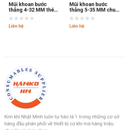
oan bước
Mũi khoan bước
Mũi khoan
4-32 MM thép
thẳng 5-35 MM chuôi
thẳng chuô
 chuôi lục
tròn
hss4241 ti
Liên hệ
Liên hệ
Kim khí Nhật Minh luôn tự hào là 1 trong những cơ sở
hàng đầu phân phối về thiết bị cơ khí mà hàng triệu