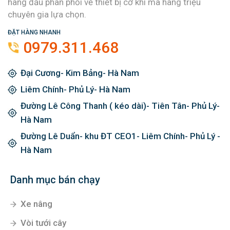
hàng đầu phân phối về thiết bị cơ khí mà hàng triệu
chuyên gia lựa chọn.
ĐẶT HÀNG NHANH
0979.311.468
Đại Cương- Kim Bảng- Hà Nam
Liêm Chính- Phủ Lý- Hà Nam
Đường Lê Công Thanh ( kéo dài)- Tiên Tân- Phủ Lý-
Hà Nam
Đường Lê Duẩn- khu ĐT CEO1- Liêm Chính- Phủ Lý -
Hà Nam
Danh mục bán chạy
Xe nâng
Vòi tưới cây