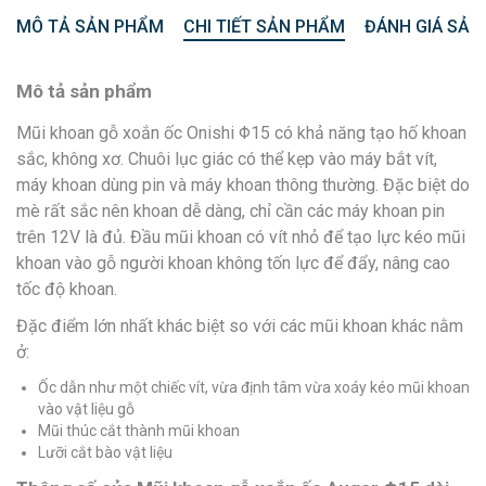
MÔ TẢ SẢN PHẨM
CHI TIẾT SẢN PHẨM
ĐÁNH GIÁ SẢN
Mô tả sản phẩm
Mũi khoan gỗ xoắn ốc Onishi Φ15 có khả năng tạo hố khoan
sắc, không xơ. Chuôi lục giác có thể kẹp vào máy bắt vít,
máy khoan dùng pin và máy khoan thông thường. Đặc biệt do
mè rất sắc nên khoan dễ dàng, chỉ cần các máy khoan pin
trên 12V là đủ. Đầu mũi khoan có vít nhỏ để tạo lực kéo mũi
khoan vào gỗ người khoan không tốn lực để đẩy, nâng cao
tốc độ khoan.
Đặc điểm lớn nhất khác biệt so với các mũi khoan khác nằm
ở:
Ốc dẫn như một chiếc vít, vừa định tâm vừa xoáy kéo mũi khoan
vào vật liệu gỗ
Mũi thúc cắt thành mũi khoan
Lưỡi cắt bào vật liệu