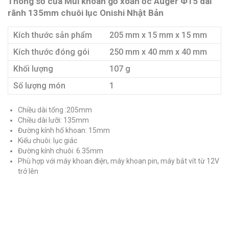
Thông số của Mũi khoan gỗ xoắn ốc Auger Φ15 dài
rãnh 135mm chuôi lục Onishi Nhật Bản
Kích thước sản phẩm
205 mm x 15 mm x 15 mm
Kích thước đóng gói
250 mm x 40 mm x 40 mm
Khối lượng
107 g
Số lượng món
1
Chiều dài tổng :205mm
Chiều dài lưỡi: 135mm
Đường kính hố khoan: 15mm
Kiểu chuôi: lục giác
Đường kính chuôi: 6.35mm
Phù hợp với máy khoan điện, máy khoan pin, máy bắt vít từ 12V
trở lên