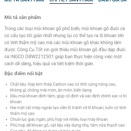
Mô tả sản phẩm
Trong các loại mũi khoan gỗ phổ biến, mũi khoan gỗ đuôi cá
có cấu tạo tối giản nhất nhưng lại có thể tạo ra lỗ khoan lớn
có tính thẩm mỹ cao mà các mũi khoan gỗ khác không làm
được. Công Cụ Tốt xin giới thiệu mũi khoan gỗ đầu dẹp đuôi
cá INGCO DBW2212501 giúp bạn thực hiện công việc một
cách dễ dàng, hiệu quả và tiêt kiệm thời gian.
Đặc điểm nổi bật
Chất liệu: Hợp kim thép Carbon cao có tính cứng nóng cao,
không gỉ, chống mài mòn, ăn mòn, biến dạng.
Đầu mũi khoan định tâm, giúp cố định và xác định chính xác vị trí
khoan.
Hai mặt cắt mép ngoài tạo viền lỗ tránh vỡ lỗ khoan, luôn có tính
thẩm mỹ cao.
Chuôi lục giác ngắn, phù hợp với nhiều loại máy khoan.
Phù hợp để khoan gỗ, vật liệu xây dựng nhẹ, tấm vữa thạch cao.
Gọn nhẹ, dễ dàng sử dụng và bảo quản.