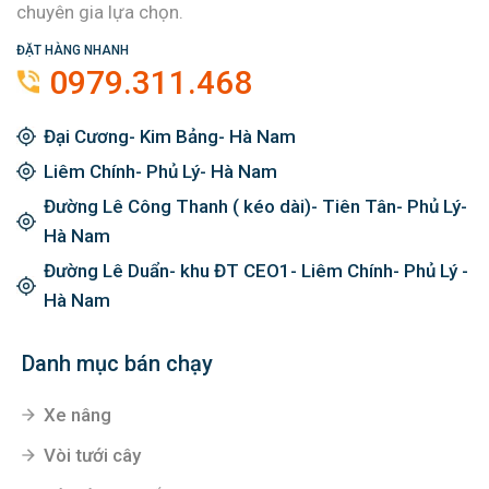
Kim khí Nhật Minh luôn tự hào là 1 trong những cơ sở
hàng đầu phân phối về thiết bị cơ khí mà hàng triệu
chuyên gia lựa chọn.
ĐẶT HÀNG NHANH
0979.311.468
Đại Cương- Kim Bảng- Hà Nam
Liêm Chính- Phủ Lý- Hà Nam
Đường Lê Công Thanh ( kéo dài)- Tiên Tân- Phủ Lý-
Hà Nam
Đường Lê Duẩn- khu ĐT CEO1- Liêm Chính- Phủ Lý -
Hà Nam