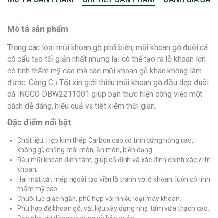
Mô tả sản phẩm
Trong các loại mũi khoan gỗ phổ biến, mũi khoan gỗ đuôi cá
có cấu tạo tối giản nhất nhưng lại có thể tạo ra lỗ khoan lớn
có tính thẩm mỹ cao mà các mũi khoan gỗ khác không làm
được. Công Cụ Tốt xin giới thiệu mũi khoan gỗ đầu dẹp đuôi
cá INGCO DBW2211001 giúp bạn thực hiện công việc một
cách dễ dàng, hiệu quả và tiêt kiệm thời gian.
Đặc điểm nổi bật
Chất liệu: Hợp kim thép Carbon cao có tính cứng nóng cao,
không gỉ, chống mài mòn, ăn mòn, biến dạng.
Đầu mũi khoan định tâm, giúp cố định và xác định chính xác vị trí
khoan.
Hai mặt cắt mép ngoài tạo viền lỗ tránh vỡ lỗ khoan, luôn có tính
thẩm mỹ cao.
Chuôi lục giác ngắn, phù hợp với nhiều loại máy khoan.
Phù hợp để khoan gỗ, vật liệu xây dựng nhẹ, tấm vữa thạch cao.
Gọn nhẹ, dễ dàng sử dụng và bảo quản.