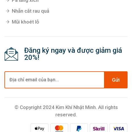
Danh mục mới
Panme đo trong cơ khí
PANME đo ngoài cơ khí
Pa lăng xích
Nhẵn cắt rau quả
Mũi khoét lỗ
Đăng ký ngay và được giảm giá
20%!
Gửi