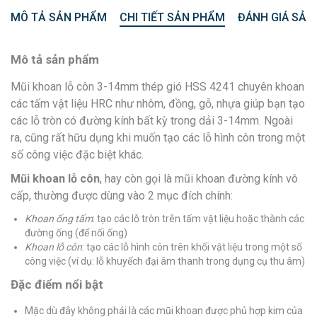
MÔ TẢ SẢN PHẨM
CHI TIẾT SẢN PHẨM
ĐÁNH GIÁ SẢN
Mô tả sản phẩm
Mũi khoan lỗ côn 3-14mm thép gió HSS 4241 chuyên khoan
các tấm vật liệu HRC như nhôm, đồng, gỗ, nhựa giúp bạn tạo
các lỗ tròn có đường kính bất kỳ trong dải 3-14mm. Ngoài
ra, cũng rất hữu dụng khi muốn tạo các lỗ hình côn trong một
số công việc đặc biệt khác.
Mũi khoan lỗ côn
, hay còn gọi là mũi khoan đường kính vô
cấp, thường được dùng vào 2 mục đích chính:
Khoan ống tấm
: tạo các lỗ tròn trên tấm vật liệu hoặc thành các
đường ống (để nối ống)
Khoan lỗ côn
: tạo các lỗ hình côn trên khối vật liệu trong một số
công việc (ví dụ: lỗ khuyếch đại âm thanh trong dụng cụ thu âm)
Đặc điểm nổi bật
Mặc dù đây không phải là các mũi khoan được phủ hợp kim của