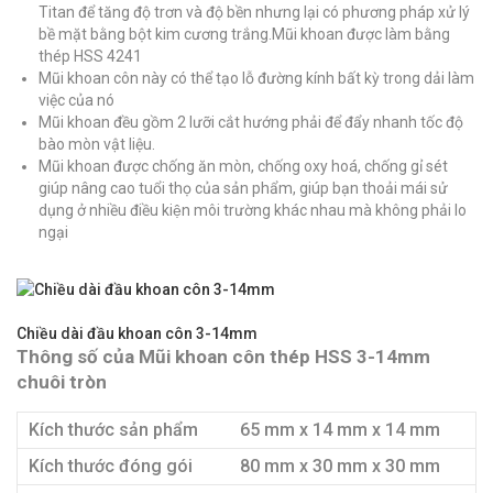
Titan để tăng độ trơn và độ bền nhưng lại có phương pháp xử lý
bề mặt bằng bột kim cương trắng.Mũi khoan được làm bằng
thép HSS 4241
Mũi khoan côn này có thể tạo lỗ đường kính bất kỳ trong dải làm
việc của nó
Mũi khoan đều gồm 2 lưỡi cắt hướng phải để đẩy nhanh tốc độ
bào mòn vật liệu.
Mũi khoan được chống ăn mòn, chống oxy hoá, chống gỉ sét
giúp nâng cao tuổi thọ của sản phẩm, giúp bạn thoải mái sử
dụng ở nhiều điều kiện môi trường khác nhau mà không phải lo
ngại
Chiều dài đầu khoan côn 3-14mm
Thông số của Mũi khoan côn thép HSS 3-14mm
chuôi tròn
Kích thước sản phẩm
65 mm x 14 mm x 14 mm
Kích thước đóng gói
80 mm x 30 mm x 30 mm