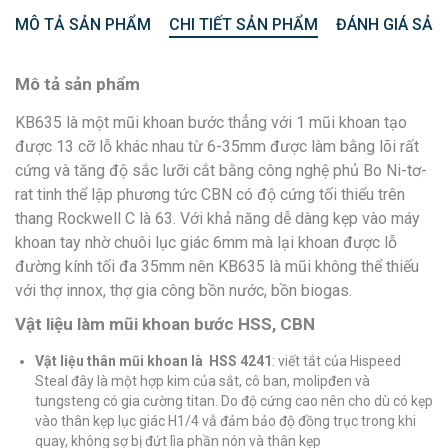
MÔ TẢ SẢN PHẨM
CHI TIẾT SẢN PHẨM
ĐÁNH GIÁ SẢN
Mô tả sản phẩm
KB635 là một mũi khoan bước thẳng với 1 mũi khoan tạo
được 13 cỡ lỗ khác nhau từ 6-35mm được làm bằng lõi rất
cứng và tăng độ sắc lưỡi cắt bằng công nghệ phủ Bo Ni-tơ-
rat tinh thể lập phương tức CBN có độ cứng tối thiểu trên
thang Rockwell C là 63. Với khả năng dễ dàng kẹp vào máy
khoan tay nhờ chuôi lục giác 6mm mà lại khoan được lỗ
đường kính tối đa 35mm nên KB635 là mũi không thể thiếu
với thợ innox, thợ gia công bồn nước, bồn biogas.
Vật liệu làm mũi khoan bước HSS, CBN
Vật liệu thân mũi khoan là HSS 4241
: viết tắt của Hispeed
Steal đây là một hợp kim của sắt, cô ban, molipđen và
tungsteng có gia cường titan. Do độ cứng cao nên cho dù có kẹp
vào thân kẹp lục giác H1/4 vẫ đảm bảo độ đồng trục trong khi
quay, không sợ bị đứt lìa phần nón và thân kẹp