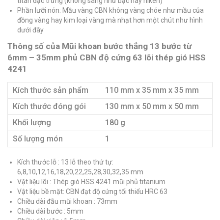
titan đặc trưng (không sáng như bạc hay niken)
Phần lưỡi nón: Mầu vàng CBN không vàng chóe như mầu của
đồng vàng hay kim loại vàng mà nhạt hơn một chút như hình
dưới đây
Thông số của Mũi khoan bước thẳng 13 bước từ
6mm – 35mm phủ CBN độ cứng 63 lõi thép gió HSS
4241
Kích thước sản phẩm
110 mm x 35 mm x 35 mm
Kích thước đóng gói
130 mm x 50 mm x 50 mm
Khối lượng
180 g
Số lượng món
1
Kích thước lỗ : 13 lỗ theo thứ tự:
6,8,10,12,16,18,20,22,25,28,30,32,35 mm
Vật liệu lõi : Thép gió HSS 4241 mũi phủ titanium
Vật liệu bề mặt: CBN đạt độ cứng tối thiểu HRC 63
Chiều dài đẫu mũi khoan : 73mm
Chiều dài bước : 5mm