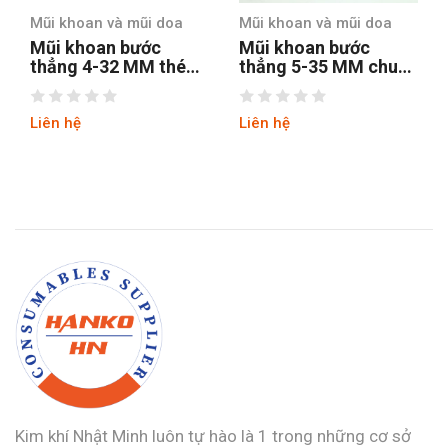
ũi doa
Mũi khoan và mũi doa
Mũi khoan và mũi d
ớc
Mũi khoan bước
Mũi khoan bước
M thép
thẳng 5-35 MM chuôi
thẳng chuôi tròn
 lục
tròn
hss4241 tin
Liên hệ
Liên hệ
Kim khí Nhật Minh luôn tự hào là 1 trong những cơ sở