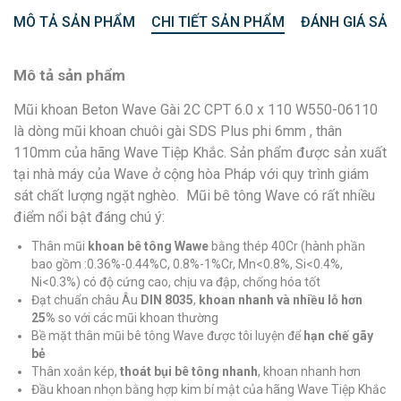
MÔ TẢ SẢN PHẨM
CHI TIẾT SẢN PHẨM
ĐÁNH GIÁ SẢN
Mô tả sản phẩm
Mũi khoan Beton Wave Gài 2C CPT 6.0 x 110 W550-06110
là dòng mũi khoan chuôi gài SDS Plus phi 6mm , thân
110mm của hãng Wave Tiệp Khắc. Sản phẩm được sản xuất
tại nhà máy của Wave ở cộng hòa Pháp với quy trình giám
sát chất lượng ngặt nghèo. Mũi bê tông Wave có rất nhiều
điểm nổi bật đáng chú ý:
Thân mũi
khoan bê tông Wawe
bằng thép 40Cr (hành phần
bao gồm :0.36%-0.44%C, 0.8%-1%Cr, Mn<0.8%, Si<0.4%,
Ni<0.3%) có độ cứng cao, chịu va đập, chống hóa tốt
Đạt chuẩn châu Âu
DIN 8035
,
khoan nhanh và nhiều lỗ hơn
25%
so với các mũi khoan thường
Bề mặt thân mũi bê tông Wave được tôi luyện để
hạn chế gãy
bẻ
Thân xoắn kép,
thoát bụi bê tông nhanh
, khoan nhanh hơn
Đầu khoan nhọn bằng hợp kim bí mật của hãng Wave Tiệp Khắc