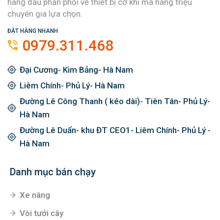
hàng đầu phân phối về thiết bị cơ khí mà hàng triệu
chuyên gia lựa chọn.
ĐẶT HÀNG NHANH
0979.311.468
Đại Cương- Kim Bảng- Hà Nam
Liêm Chính- Phủ Lý- Hà Nam
Đường Lê Công Thanh ( kéo dài)- Tiên Tân- Phủ Lý-
Hà Nam
Đường Lê Duẩn- khu ĐT CEO1- Liêm Chính- Phủ Lý -
Hà Nam
Danh mục bán chạy
Xe nâng
Vòi tưới cây