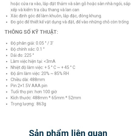
hoặc cửa ra vào, lắp đặt thảm và sàn gỗ hoặc sàn nhà ngói, sắp
xếp và kiểm tra cầu thang và lan can
Xác định góc để làm khuôn, lắp đặc, đóng khung.
Đo góc để thiết kế vật dụng và đặt, để vào những chỗ còn trống
THÔNG SỐ KỸ THUẬT:
Độ phân giải: 0.05 ° / 3′
Độ chính xác: 0.1 °
Dải đo: 225 °
Làm việc hiện tại: <3mA
Nhiệt độ làm việc: + 5 ° C ~ + 45 ° C
Độ ẩm làm việc: 20% ~ 85% RH
Chiều dài: 488mm
Pin 2×1.5V AAA pin
Tuổi thọ pin: hơn 100 giờ
Kích thước: 488mm * 65mm * 52mm
Trọng lượng: 863g
Sản phẩm liên quan