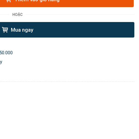
HOẶC
Mua ngay
50.000
ày