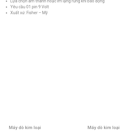
Lựa chọn âm thanh hoặc Im lặng rung khi báo động
Yêu cầu 01 pin 9 Volt
Xuất xứ: Fisher – Mỹ
Máy dò kim loại
Máy dò kim loại