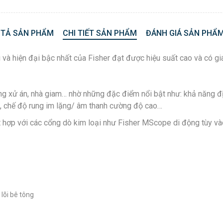
 TẢ SẢN PHẨM
CHI TIẾT SẢN PHẨM
ĐÁNH GIÁ SẢN PHẨM
và hiện đại bậc nhất của Fisher đạt được hiệu suất cao và có gi
g xử án, nhà giam… nhờ những đặc điểm nổi bật như: khả năng định
ng, chế độ rung im lặng/ âm thanh cường độ cao…
 hợp với các cổng dò kim loại như Fisher MScope di động tùy và
 lõi bê tông