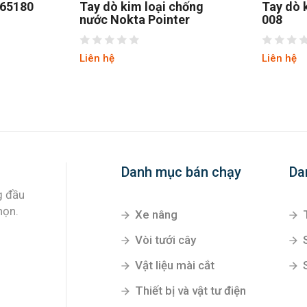
165180
Tay dò kim loại chống
Tay dò k
nước Nokta Pointer
008
Liên hệ
Liên hệ
Danh mục bán chạy
Da
g đầu
họn.
Xe nâng
Vòi tưới cây
Vật liệu mài cắt
Thiết bị và vật tư điện