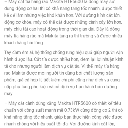
– Máy cắt tỉa hàng rào Makita HTR5600 là dòng máy sử
dụng động cơ hai thì có khả năng tăng tốc nhanh, được thiết
kế để làm những việc khó khăn hơn. Với đường kính cắt lớn,
động cơ khỏe, máy có thể cắt được những cành cây lớn hơn,
máy chịu tải cao hoạt động trong thời gian dài. Đây là dòng
máy tỉa hàng rào mà Makita tung ra thị trường và được nhiều
khách hàng hài lòng.
Tay cầm êm ái, hệ thống chống rung hiệu quả giúp người vận
hành được lâu. Cắt tỉa được nhiều hơn, đem lại lợi nhuận kinh
tế cho nhưng người làm dịch vụ cắt tỉa. Vì thế, máy tỉa hàng
rao Makita được mọi người tin dùng bởi chất lượng sản
phẩm, giá cả hợp lí, tiết kiệm chi phí cũng như dịch vụ cung
cấp phụ tùng phụ kiện và cả dịch vụ bảo hành bảo dưỡng
máy.
– Máy cắt cành dùng xăng Makita HTR5600 có thiết kế tiêu
chuẩn với công suất mạnh mẽ 0.73kW cùng động cơ 2 thì có
khả năng tăng tốc nhanh, giúp bạn thực hiện công việc được
nhanh chóng với hiệu suất tối đa. Với đường kính cắt lớn,