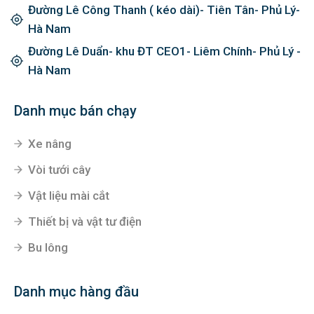
0979.311.468
Đại Cương- Kim Bảng- Hà Nam
Liêm Chính- Phủ Lý- Hà Nam
Đường Lê Công Thanh ( kéo dài)- Tiên Tân- Phủ Lý-
Hà Nam
Đường Lê Duẩn- khu ĐT CEO1- Liêm Chính- Phủ Lý -
Hà Nam
Danh mục bán chạy
Xe nâng
Vòi tưới cây
Vật liệu mài cắt
Thiết bị và vật tư điện