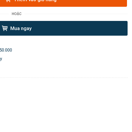
HOẶC
Mua ngay
50.000
ày