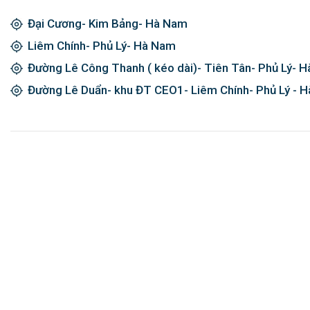
Đại Cương- Kim Bảng- Hà Nam
Liêm Chính- Phủ Lý- Hà Nam
Đường Lê Công Thanh ( kéo dài)- Tiên Tân- Phủ Lý- 
Đường Lê Duẩn- khu ĐT CEO1- Liêm Chính- Phủ Lý - 
Đăng ký ngay và được giảm giá 2
© Copyright 2024 Kim Khí Nhật Minh. All rights reserved.