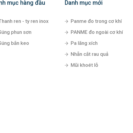
nh mục hàng đầu
Danh mục mới
Thanh ren - ty ren inox
Panme đo trong cơ khí
Súng phun sơn
PANME đo ngoài cơ khí
Súng bắn keo
Pa lăng xích
Nhẵn cắt rau quả
Mũi khoét lỗ