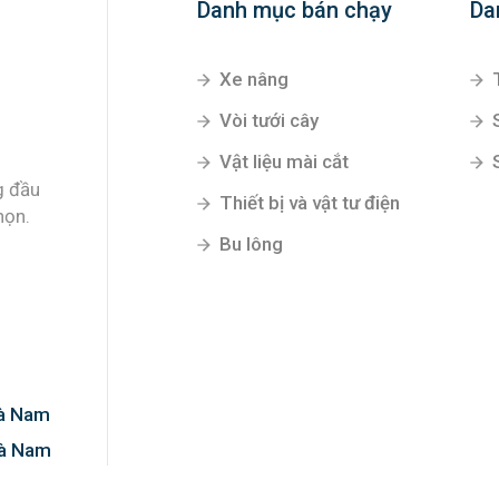
Danh mục bán chạy
Da
Xe nâng
Vòi tưới cây
Vật liệu mài cắt
g đầu
Thiết bị và vật tư điện
họn.
Bu lông
Hà Nam
Hà Nam