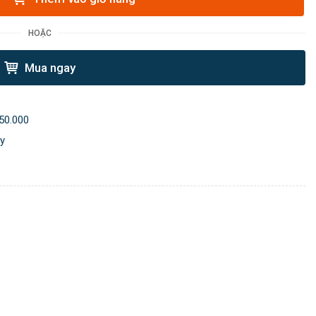
HOẶC
Mua ngay
50.000
ày