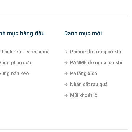
nh mục hàng đầu
Danh mục mới
Thanh ren - ty ren inox
Panme đo trong cơ khí
Súng phun sơn
PANME đo ngoài cơ khí
Súng bắn keo
Pa lăng xích
Nhẵn cắt rau quả
Mũi khoét lỗ