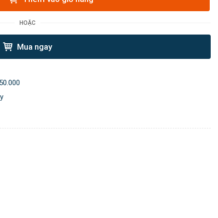
HOẶC
Mua ngay
50.000
ày