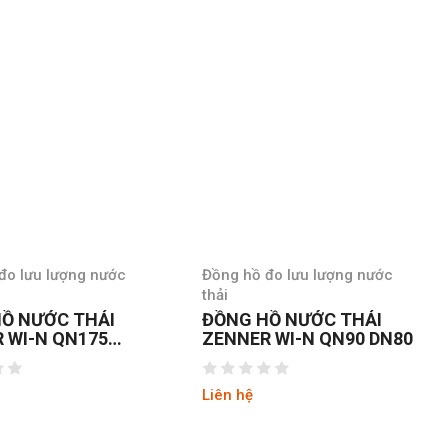
đo lưu lượng nước
Đồng hồ đo lưu lượng nước
thải
Ồ NƯỚC THẢI
ĐỒNG HỒ NƯỚC THẢI
 WI-N QN175
ZENNER WI-N QN90 DN80
Liên hệ