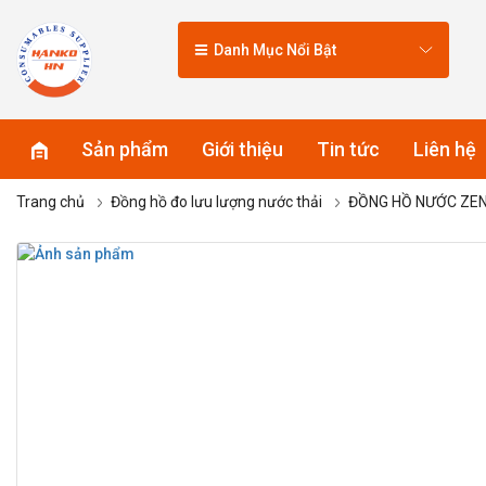
Danh Mục Nổi Bật
Sản phẩm
Giới thiệu
Tin tức
Liên hệ
Trang chủ
Đồng hồ đo lưu lượng nước thải
ĐỒNG HỒ NƯỚC ZEN