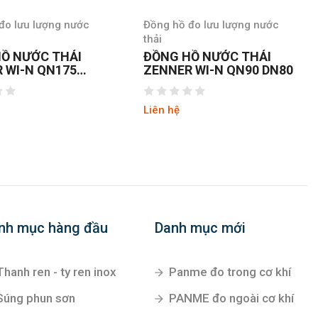
đo lưu lượng nước
Đồng hồ đo lưu lượng nước
thải
HỒ NƯỚC THẢI
ĐỒNG HỒ NƯỚC ZENNER
 WI-N QN90 DN80
WPH-N100
Liên hệ
nh mục hàng đầu
Danh mục mới
Thanh ren - ty ren inox
Panme đo trong cơ khí
Súng phun sơn
PANME đo ngoài cơ khí