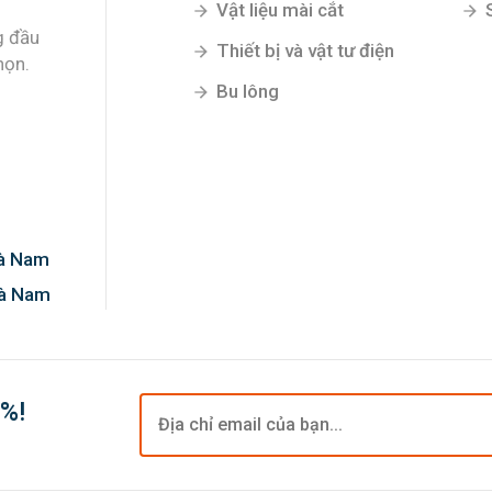
Vật liệu mài cắt
g đầu
Thiết bị và vật tư điện
họn.
Bu lông
Hà Nam
Hà Nam
0%!