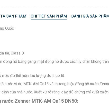
 TẢ SẢN PHẨM
CHI TIẾT SẢN PHẨM
ĐÁNH GIÁ SẢN PHẨM
ung Quốc
a tia, Class B
thân đồng hồ bằng gang. mặt đồng hồ được cách ly chân không trán
 màu đỏ thể hiện lưu lượng đo theo lít.
g hồ nước ví dụ MTK-AM Qn15 và thương hiệu đồng hồ nước Zen
định của nhà nước. Xuất xứ rõ ràng, đầy đủ chứng chỉ xuất xưởn
ợng nước Zenner MTK-AM Qn15 DN50: