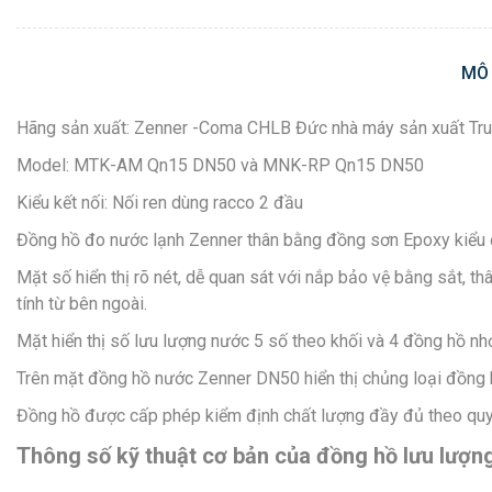
MÔ
Hãng sản xuất: Zenner -Coma CHLB Đức nhà máy sản xuất Tr
Model: MTK-AM Qn15 DN50 và MNK-RP Qn15 DN50
Kiểu kết nối: Nối ren dùng racco 2 đầu
Đồng hồ đo nước lạnh Zenner thân bằng đồng sơn Epoxy kiểu đ
Mặt số hiển thị rõ nét, dễ quan sát với nắp bảo vệ bằng sắt, 
tính từ bên ngoài.
Mặt hiển thị số lưu lượng nước 5 số theo khối và 4 đồng hồ nhỏ
Trên mặt đồng hồ nước Zenner DN50 hiển thị chủng loại đồn
Đồng hồ được cấp phép kiểm định chất lượng đầy đủ theo quy 
Thông số kỹ thuật cơ bản của đồng hồ lưu lư