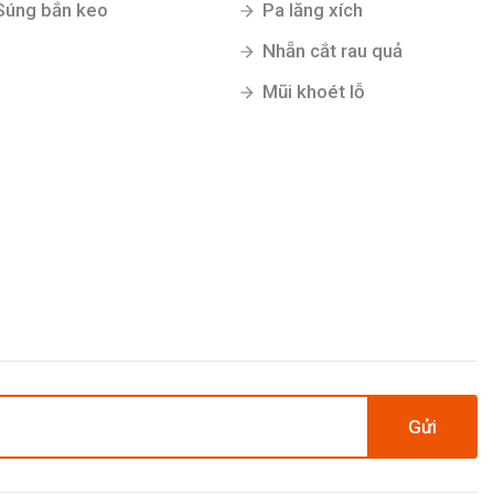
Súng bắn keo
Pa lăng xích
Nhẵn cắt rau quả
Mũi khoét lỗ
Gửi