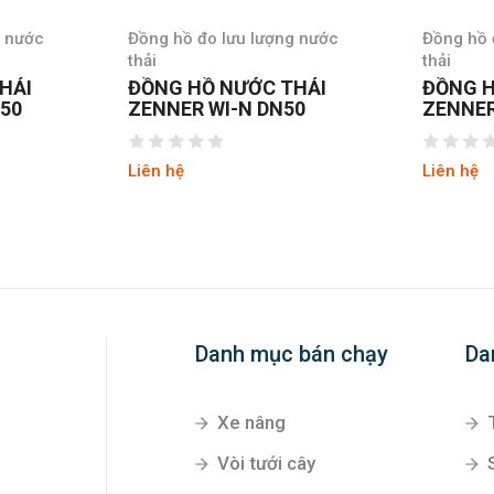
g nước
Đồng hồ đo lưu lượng nước
Đồng hồ 
thải
thải
THẢI
ĐỒNG HỒ NƯỚC THẢI
ĐỒNG 
50
ZENNER WI-N QN175
ZENNER
DN125
Liên hệ
Liên hệ
Danh mục bán chạy
Da
Xe nâng
Vòi tưới cây