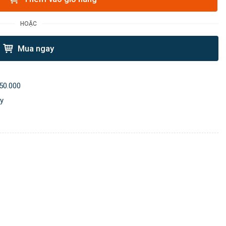
HOẶC
Mua ngay
50.000
ày