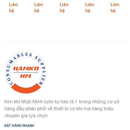
TỪ
RA
TỪ
INCH
INCH
Liên
Liên
Liên
Liên
Liên
1/4”
3/8”
3/8”
TỪ
TỪ
hệ
hệ
hệ
hệ
hệ
RA
RA
3/4”
1/2”
ERPROOF
3/8”
1/4”
RA
RA
1/2”
3/4”
Kim khí Nhật Minh luôn tự hào là 1 trong những cơ sở
hàng đầu phân phối về thiết bị cơ khí mà hàng triệu
chuyên gia lựa chọn.
ĐẶT HÀNG NHANH