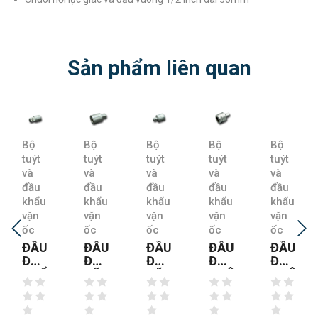
Sản phẩm liên quan
Bộ
Bộ
Bộ
Bộ
Bộ
tuýt
tuýt
tuýt
tuýt
tuýt
và
và
và
và
và
đầu
đầu
đầu
đầu
đầu
khẩu
khẩu
khẩu
khẩu
khẩu
vặn
vặn
vặn
vặn
vặn
ốc
ốc
ốc
ốc
ốc
ĐẦU
ĐẦU
ĐẦU
ĐẦU
ĐẦU
ĐỔI
ĐỔI
ĐỔI
ĐỔI
ĐỔI
KHẨU
CỠ
CỠ
CHÂN
CHÂN
VẶN
KHẨU
KHẨU
KHẨU
KHẨU
HỆ
TỪ
HỆ
VẶN
VẶN
INCH
1/2”
INCH
HỆ
HỆ