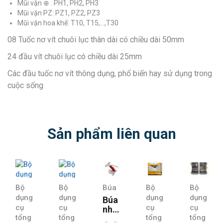
Mũi vặn ⊕ : PH1, PH2, PH3
Mũi vặn PZ: PZ1, PZ2, PZ3
Mũi vặn hoa khế: T10, T15,…,T30
08 Tuốc nơ vít chuôi lục thân dài có chiều dài 50mm
24 đầu vít chuôi lục có chiều dài 25mm
Các đầu tuốc nơ vít thông dụng, phổ biến hay sử dụng trong
cuộc sống
Sản phẩm liên quan
Bộ
Bộ
Búa
Bộ
Bộ
dụng
dụng
dụng
dụng
Búa
cụ
cụ
cụ
cụ
nhổ
tổng
tổng
tổng
tổng
đinh