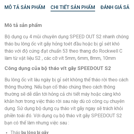
MÔ TẢ SẢN PHẨM
CHI TIẾT SẢN PHẨM
ĐÁNH GIÁ SẢN
Mô tả sản phẩm
Bộ dụng cụ 4 mũi chuyên dụng SPEED OUT S2 nhanh chóng
tháo bu lông ốc vít gãy hỏng toét đầu hoặc bị gỉ sét khó
tháo với độ cứng đạt chuẩn 53 theo thang đo Rockwell C
làm từ vật liệu S2 , các cỡ vít 5mm, 6mm, 8mm, 10mm
Công dụng của bộ tháo vít gãy SPEEDOUT S2
Bu lông ốc vít lâu ngày bị gỉ sét không thể tháo rời theo cách
thông thường. Nếu bạn cố tháo chúng theo cách thông
thường sẽ dễ dẫn tới hỏng cả chi tiết máy hoặc càng khó
khăn hơn trong việc tháo rời sau này dù có công cụ chuyên
dụng. Sử dụng bộ dụng cụ tháo vít gãy ngay sẽ trách khỏi
phiền toái đó. Với dụng cụ bộ tháo vít gãy SPEEDOUT S2
bạn có thể làm nhưng việc sau :
Tháo
bu lông bị gãy