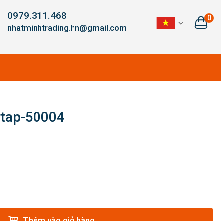
0979.311.468
0
nhatminhtrading.hn@gmail.com
p tap-50004
Thêm vào giỏ hàng