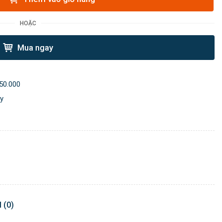
HOẶC
Mua ngay
50.000
ày
 (0)