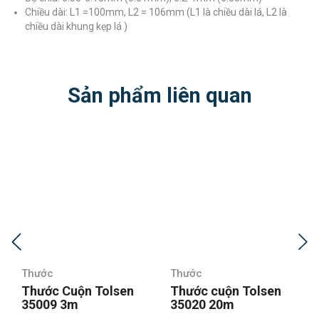
Chiều dài: L1 =100mm, L2 = 106mm (L1 là chiều dài lá, L2 là
chiều dài khung kẹp lá )
Sản phẩm liên quan
Thước
Thước
olsen
Thước cuộn Tolsen
Thước kéo 2 mặt
35020 20m
cấp Asaki AK-27