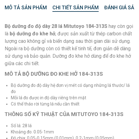
MÔ TẢ SẢN PHẨM
CHI TIẾT SẢN PHẨM
ĐÁNH GIÁ SẢN
Bộ dưỡng đo độ dày 28 lá Mitutoyo 184-313S
hay còn gọi
là
bộ dưỡng đo khe hở
, được sản xuất từ thép carbon chất
lượng cao không gỉ và biến dạng sau thời gian dài sử dụng.
Ngoài ra bộ dưỡng còn có thiết kế tinh tế, đơn giản dễ dàng
sử dụng và bảo quản. Dưỡng đo khe hở dùng để đo khe hở
giữa các chi tiết.
MÔ TẢ BỘ DƯỠNG ĐO KHE HỞ 184-313S
Bộ dưỡng đo độ dày hệ đơn vị mét có dạng những lá thước/ lá
đo
Mỗi lá đo được in độ dày riêng trên mặt
Có thể tháo rời từng lá nếu cần thiết
THÔNG SỐ KỸ THUẬT CỦA MITUTOYO 184-313S
Số lá: 28 lá
Khoảng đo: 0.05-1mm
Độ chia: 0.05-0.15mm (0.01mm), 0.2-1mm (0.05mm)