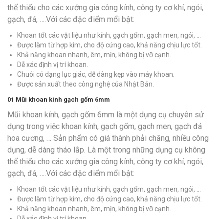
thể thiếu cho các xưởng gia công kính, công ty cơ khí, ngói,
gạch, đá, ….Với các đặc điểm mổi bật:
Khoan tốt các vật liệu như kính, gạch gốm, gạch men, ngói, …
Được làm từ hợp kim, cho độ cứng cao, khả năng chịu lực tốt.
Khả năng khoan nhanh, êm, mịn, không bị vỡ cạnh.
Dễ xác định vị trí khoan.
Chuôi có dạng lục giác, dễ dàng kẹp vào máy khoan.
Được sản xuất theo công nghệ của Nhật Bản.
01
Mũi khoan kính gạch gốm 6mm
Mũi khoan kính, gạch gốm 6mm là một dụng cụ chuyên sử
dụng trong việc khoan kính, gạch gốm, gạch men, gạch đá
hoa cương, … Sản phẩm có giá thành phải chăng, nhiều công
dụng, dễ dàng tháo lắp. Là một trong những dụng cụ không
thể thiếu cho các xưởng gia công kính, công ty cơ khí, ngói,
gạch, đá, ….Với các đặc điểm mổi bật:
Khoan tốt các vật liệu như kính, gạch gốm, gạch men, ngói, …
Được làm từ hợp kim, cho độ cứng cao, khả năng chịu lực tốt.
Khả năng khoan nhanh, êm, mịn, không bị vỡ cạnh.
Dễ xác định vị trí khoan.