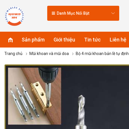
Danh Mục Nổi Bật
Sản phẩm
Giới thiệu
Tin tức
Liên hệ
Trang chủ
Mũi khoan và mũi doa
Bộ 4 mũi khoan bản lề tự địn