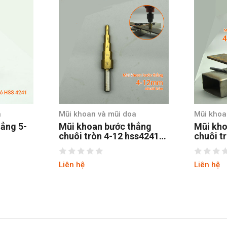
a
Mũi khoan và mũi doa
Mũi khoa
hẳng
Mũi khoan bước thẳng
Mũi kho
ss4241
chuôi tròn 4-20 hss 4241
12MM t
tin
coban c
Liên hệ
Liên hệ