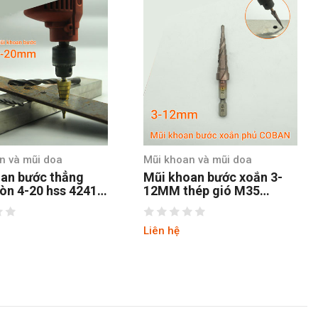
n và mũi doa
Mũi khoan và mũi doa
an bước xoắn 3-
Mũi khoan bước xoắn 3-
hép gió M35
13MM thép gió M35
huôi lục
coban chuôi lục
Liên hệ