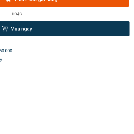
HOẶC
Mua ngay
50.000
ày