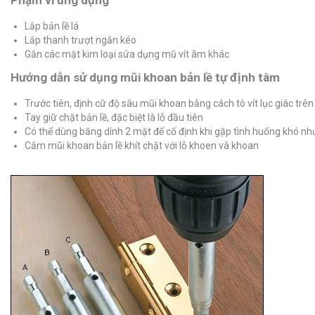
Phạm vi ứng dụng
Lắp bản lề lá
Lắp thanh trượt ngăn kéo
Gắn các mặt kim loại sửa dụng mũ vít âm khác
Hướng dẫn sử dụng mũi khoan bản lề tự định tâm
Trước tiên, định cữ độ sâu mũi khoan bằng cách tô vít lục giác trên
Tay giữ chặt bản lề, đặc biệt là lỗ đầu tiên
Có thể dùng băng dính 2 mặt để cố định khi gặp tình huống khó n
Cắm mũi khoan bản lề khít chặt với lỗ khoen và khoan