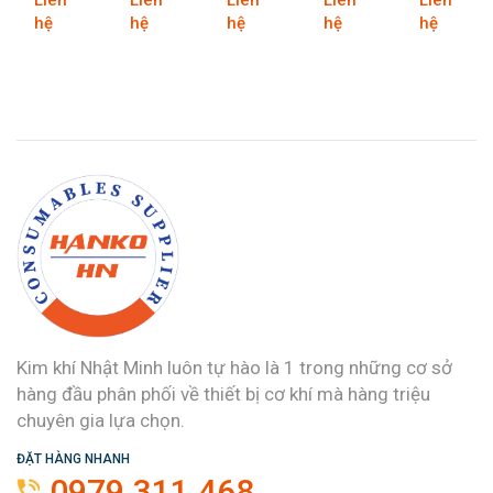
Liên
Liên
Liên
Liên
Liên
1/4”
3/8”
3/8”
TỪ
TỪ
hệ
hệ
hệ
hệ
hệ
RA
RA
3/4”
1/2”
ERPROOF
3/8”
1/4”
RA
RA
1/2”
3/4”
Kim khí Nhật Minh luôn tự hào là 1 trong những cơ sở
hàng đầu phân phối về thiết bị cơ khí mà hàng triệu
chuyên gia lựa chọn.
ĐẶT HÀNG NHANH
0979.311.468