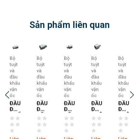
Sản phẩm liên quan
Bộ
Bộ
Bộ
Bộ
Bộ
tuýt
tuýt
tuýt
tuýt
tuýt
và
và
và
và
và
đầu
đầu
đầu
đầu
đầu
khẩu
khẩu
khẩu
khẩu
khẩu
vặn
vặn
vặn
vặn
vặn
ốc
ốc
ốc
ốc
ốc
ĐẦU
ĐẦU
ĐẦU
ĐẦU
ĐẦU
ĐỔI
ĐỔI
ĐỔI
ĐỔI
ĐỔI
KHẨU
CỠ
CỠ
CHÂN
CHÂN
VẶN
KHẨU
KHẨU
KHẨU
KHẨU
HỆ
TỪ
HỆ
VẶN
VẶN
INCH
1/2”
INCH
HỆ
HỆ
TỪ
RA
TỪ
INCH
INCH