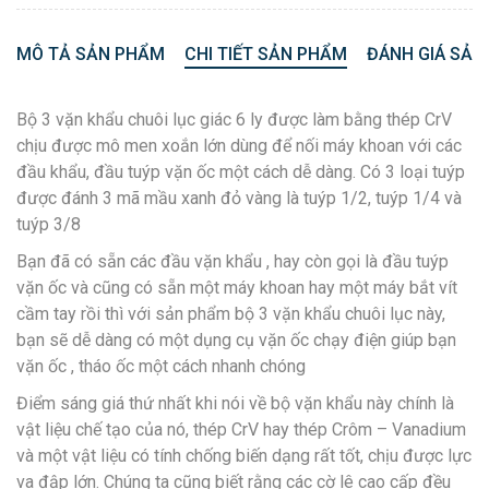
MÔ TẢ SẢN PHẨM
CHI TIẾT SẢN PHẨM
ĐÁNH GIÁ SẢN
Bộ 3 vặn khẩu chuôi lục giác 6 ly được làm bằng thép CrV
chịu được mô men xoắn lớn dùng để nối máy khoan với các
đầu khẩu, đầu tuýp vặn ốc một cách dễ dàng. Có 3 loại tuýp
được đánh 3 mã mầu xanh đỏ vàng là tuýp 1/2, tuýp 1/4 và
tuýp 3/8
Bạn đã có sẵn các đầu vặn khẩu , hay còn gọi là đầu tuýp
vặn ốc và cũng có sẵn một máy khoan hay một máy bắt vít
cầm tay rồi thì với sản phẩm bộ 3 vặn khẩu chuôi lục này,
bạn sẽ dễ dàng có một dụng cụ vặn ốc chạy điện giúp bạn
vặn ốc , tháo ốc một cách nhanh chóng
Điểm sáng giá thứ nhất khi nói về bộ vặn khẩu này chính là
vật liệu chế tạo của nó, thép CrV hay thép Crôm – Vanadium
và một vật liệu có tính chống biến dạng rất tốt, chịu được lực
va đập lớn. Chúng ta cũng biết rằng các cờ lê cao cấp đều