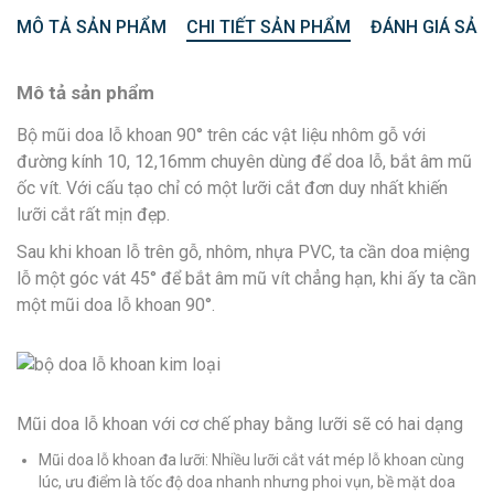
MÔ TẢ SẢN PHẨM
CHI TIẾT SẢN PHẨM
ĐÁNH GIÁ SẢN
Mô tả sản phẩm
Bộ mũi doa lỗ khoan 90° trên các vật liệu nhôm gỗ với
đường kính 10, 12,16mm chuyên dùng để doa lỗ, bắt âm mũ
ốc vít. Với cấu tạo chỉ có một lưỡi cắt đơn duy nhất khiến
lưỡi cắt rất mịn đẹp.
Sau khi khoan lỗ trên gỗ, nhôm, nhựa PVC, ta cần doa miệng
lỗ một góc vát 45° để bắt âm mũ vít chẳng hạn, khi ấy ta cần
một mũi doa lỗ khoan 90°.
Mũi doa lỗ khoan với cơ chế phay bằng lưỡi sẽ có hai dạng
Mũi doa lỗ khoan đa lưỡi: Nhiều lưỡi cắt vát mép lỗ khoan cùng
lúc, ưu điểm là tốc độ doa nhanh nhưng phoi vụn, bề mặt doa