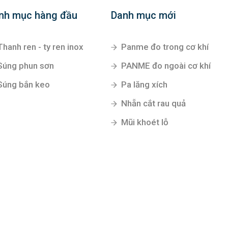
nh mục hàng đầu
Danh mục mới
Thanh ren - ty ren inox
Panme đo trong cơ khí
Súng phun sơn
PANME đo ngoài cơ khí
Súng bắn keo
Pa lăng xích
Nhẵn cắt rau quả
Mũi khoét lỗ