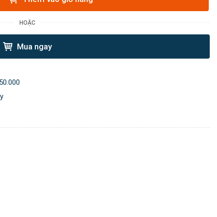
HOẶC
Mua ngay
50.000
ày