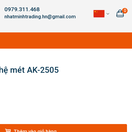
0979.311.468
0
nhatminhtrading.hn@gmail.com
 hệ mét AK-2505
Thêm vào giỏ hàng