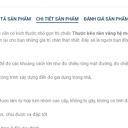
 TẢ SẢN PHẨM
CHI TIẾT SẢN PHẨM
ĐÁNH GIÁ SẢN PHẨM
 vẫn có kích thước nhỏ gọn thì chiếc
Thước kéo nền vàng
hệ m
 lại cho bạn những giá trị chân thật nhất. Đây sẽ là người bạn đồ
ể đo các khoảng cách lớn như đo chiều rộng mặt đường, đo chiều 
ông trình xây dựng đến đo gia dụng trong nhà,…
ược làm từ hợp kim nhôm cao cấp, không bị gãy, không có tính đà
n, chịu được va đập tốt.