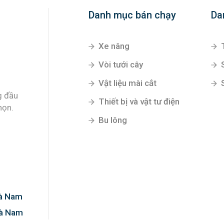
Danh mục bán chạy
Da
Xe nâng
Vòi tưới cây
Vật liệu mài cắt
g đầu
Thiết bị và vật tư điện
họn.
Bu lông
Hà Nam
Hà Nam