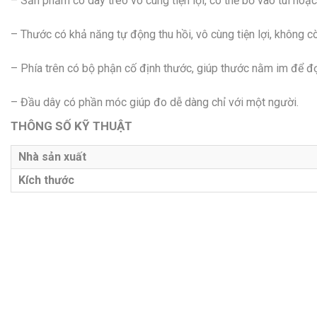
– Sản phẩm có dây treo vô cùng tiện lợi, có thể bỏ vào túi hoặc 
– Thước có khả năng tự động thu hồi, vô cùng tiện lợi, không c
– Phía trên có bộ phận cố định thước, giúp thước nằm im để đọ
– Đầu dây có phần móc giúp đo dễ dàng chỉ với một người.
THÔNG SỐ KỸ THUẬT
Nhà sản xuất
Kích thước