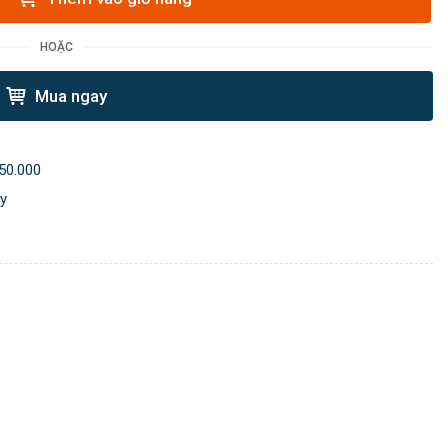
HOẶC
Mua ngay
50.000
ày