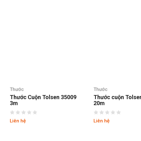
hước
Thước
hước Cuộn Tolsen 35009
Thước cuộn Tolsen 35
3m
20m
iên hệ
Liên hệ