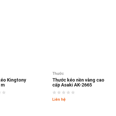
Thước
Th
ingtony
Thước kéo nền vàng cao
Th
cấp Asaki AK-2665
cấ
Liên hệ
Li