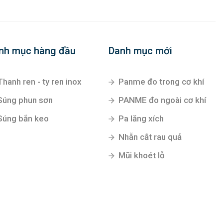
nh mục hàng đầu
Danh mục mới
Thanh ren - ty ren inox
Panme đo trong cơ khí
Súng phun sơn
PANME đo ngoài cơ khí
Súng bắn keo
Pa lăng xích
Nhẵn cắt rau quả
Mũi khoét lỗ