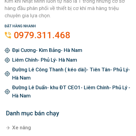
Kim khí Nhật Minh luôn tự hào là 1 trong những cơ sở
hàng đầu phân phối về thiết bị cơ khí mà hàng triệu
chuyên gia lựa chọn.
ĐẶT HÀNG NHANH
0979.311.468
Đại Cương- Kim Bảng- Hà Nam
Liêm Chính- Phủ Lý- Hà Nam
Đường Lê Công Thanh ( kéo dài)- Tiên Tân- Phủ Lý-
Hà Nam
Đường Lê Duẩn- khu ĐT CEO1- Liêm Chính- Phủ Lý -
Hà Nam
Danh mục bán chạy
Xe nâng