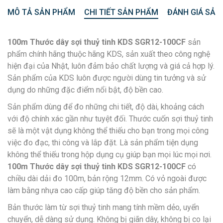
MÔ TẢ SẢN PHẨM
CHI TIẾT SẢN PHẨM
ĐÁNH GIÁ SẢN
100m Thước dây sợi thuỷ tinh KDS SGR12-100CF
sản
phẩm chính hãng thuộc hãng KDS, sản xuất theo công nghệ
hiện đại của Nhật, luôn đảm bảo chất lượng và giá cả hợp lý.
Sản phẩm của KDS luôn được người dùng tin tưởng và sử
dụng do những đặc điểm nổi bật, độ bền cao.
Sản phẩm dùng để đo những chi tiết, độ dài, khoảng cách
với độ chính xác gần như tuyệt đối. Thước cuốn sợi thuỷ tinh
sẽ là một vật dụng không thể thiếu cho bạn trong mọi công
việc đo đạc, thi công và lắp đặt. Là sản phẩm tiện dụng
không thể thiếu trong hộp dụng cụ giúp bạn mọi lúc mọi nơi.
100m Thước dây sợi thuỷ tinh KDS SGR12-100CF
có
chiều dài dải đo 100m, bản rộng 12mm. Có vỏ ngoài được
làm bằng nhựa cao cấp giúp tăng độ bền cho sản phẩm.
Bản thước làm từ sợi thuỷ tinh mang tính mềm dẻo, uyển
chuyển, dễ dàng sử dụng. Không bị giãn dây, không bị co lại