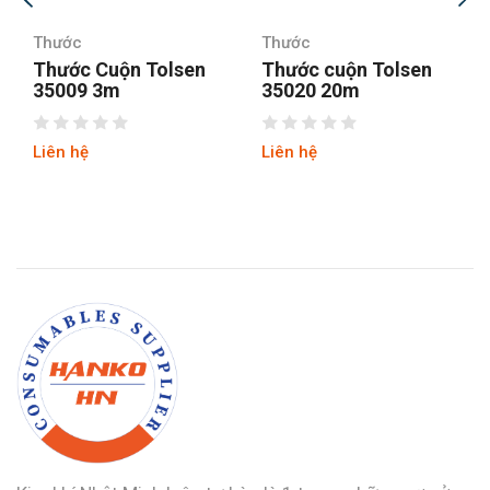
Thước
Thước
n Tolsen
Thước cuộn Tolsen
Thước kéo 2 m
35020 20m
cấp Asaki AK-
Liên hệ
Liên hệ