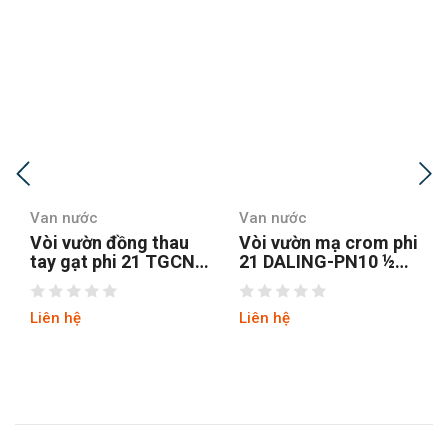
Van nước
Van nước
ồng thau
Vòi vườn mạ crom phi
Vòi vườn mạ 
i 21 TGCN-
21 DALING-PN10 ½
tay gạt inox 
tnam
Minhhoa
1/2inch) TURA
Liên hệ
Liên hệ