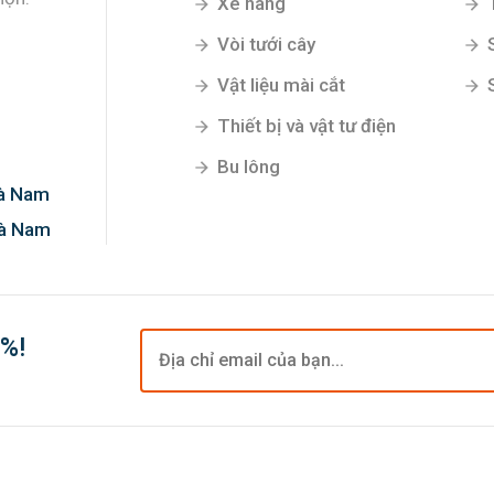
Xe nâng
Vòi tưới cây
Vật liệu mài cắt
g đầu
Thiết bị và vật tư điện
họn.
Bu lông
Hà Nam
Hà Nam
0%!