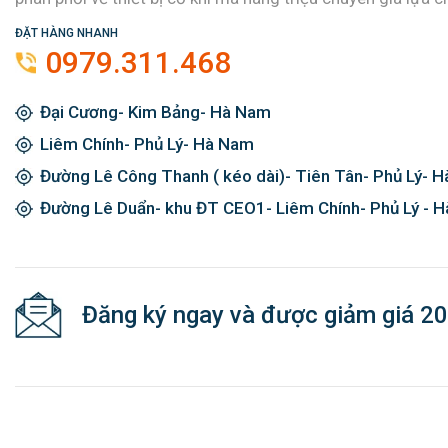
Kim khí Nhật Minh luôn tự hào là 1 trong những cơ sở hàn
phân phối về thiết bị cơ khí mà hàng triệu chuyên gia lựa c
ĐẶT HÀNG NHANH
0979.311.468
Đại Cương- Kim Bảng- Hà Nam
Liêm Chính- Phủ Lý- Hà Nam
Đường Lê Công Thanh ( kéo dài)- Tiên Tân- Phủ Lý- 
Đường Lê Duẩn- khu ĐT CEO1- Liêm Chính- Phủ Lý - 
Đăng ký ngay và được giảm giá 2