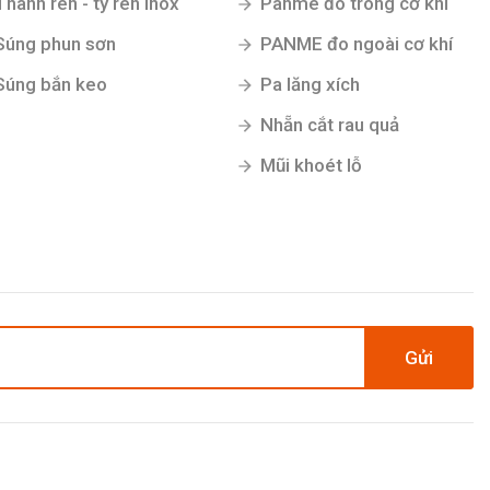
Thanh ren - ty ren inox
Panme đo trong cơ khí
Súng phun sơn
PANME đo ngoài cơ khí
Súng bắn keo
Pa lăng xích
Nhẵn cắt rau quả
Mũi khoét lỗ