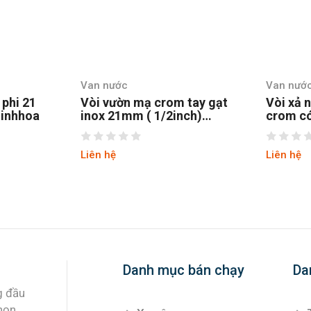
Van nước
Van nướ
phi 21
Vòi vườn mạ crom tay gạt
Vòi xả 
inhhoa
inox 21mm ( 1/2inch)
crom c
TURA
W034-1
Liên hệ
Liên hệ
Danh mục bán chạy
Da