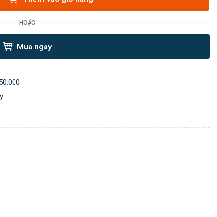
HOẶC
Mua ngay
50.000
ày