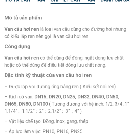
Mô tả sản phẩm
Van cầu hơi ren
là loại van cầu dùng cho đường hơi nhưng
có kiểu lắp ren nên gọi là van cầu hơi ren
Công dụng
Van cầu hơi ren
có thể dùng để đóng, ngắt dòng lưu chất
hoặc có thể dùng để điều tiết dòng lưu chất nóng.
Đặc tính kỹ thuật của van cầu hơi ren
– Được lắp với đường ống bằng ren ( Kiểu kết nối ren)
– Kích cỡ van:
DN15, DN20, DN25, DN32, DN40, DN50,
DN65, DN80, DN100
( Tương đương với hệ inch: 1/2; 3/4 ;1”
1.1/4” ; 1.1/2” ; 2” ; 2.1/2” ; 3” ; 4” )
– Vật liệu chế tạo: Đồng, inox, gang, thép
– Áp lực làm việc: PN10, PN16, PN25