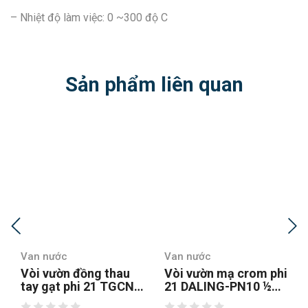
– Nhiệt độ làm việc: 0 ~300 độ C
Sản phẩm liên quan
Van nước
Van nước
Vòi vườn mạ crom phi
Vòi vườn mạ crom
-
21 DALING-PN10 ½
tay gạt inox 21mm (
Minhhoa
1/2inch) TURA