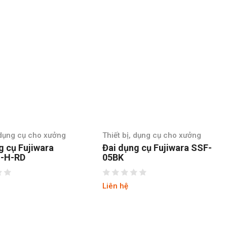
ho xưởng
Thiết bị, dụng cụ cho xưởng
Thiết bị
wara
Đai dụng cụ Fujiwara SSF-
Đai dụ
05BK
05BU
Liên hệ
Liên hệ