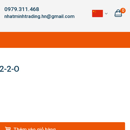
0979.311.468
0
nhatminhtrading.hn@gmail.com
P2-2-O
Thêm vào giỏ hàng