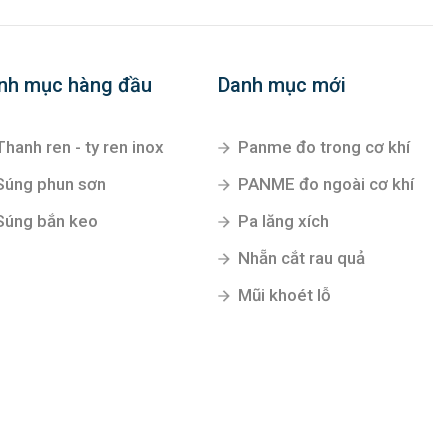
nh mục hàng đầu
Danh mục mới
Thanh ren - ty ren inox
Panme đo trong cơ khí
Súng phun sơn
PANME đo ngoài cơ khí
Súng bắn keo
Pa lăng xích
Nhẵn cắt rau quả
Mũi khoét lỗ