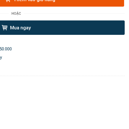
HOẶC
Mua ngay
50.000
ày