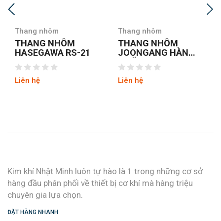
Thang nhôm
Thang nhôm
M
THANG NHÔM
THANG NHÔM C
S-21
JOONGANG HÀN
A NIKAWA NKD-0
QUỐC JALS-53
NEW
Liên hệ
Liên hệ
Kim khí Nhật Minh luôn tự hào là 1 trong những cơ sở
hàng đầu phân phối về thiết bị cơ khí mà hàng triệu
chuyên gia lựa chọn.
ĐẶT HÀNG NHANH