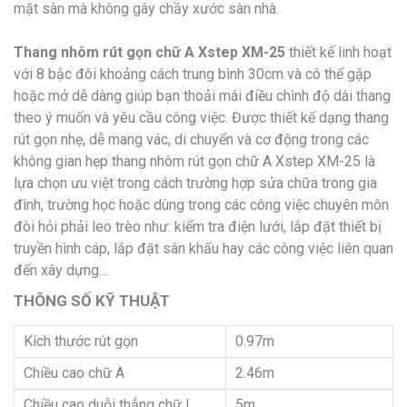
mặt sàn mà không gây chầy xước sàn nhà.
Thang nhôm rút gọn chữ A Xstep XM-25
thiết kế linh hoạt
với 8 bậc đôi khoảng cách trung bình 30cm và có thể gập
hoặc mở dễ dàng giúp bạn thoải mái điều chình độ dài thang
theo ý muốn và yêu cầu công việc. Được thiết kế dạng thang
rút gọn nhẹ, dễ mang vác, di chuyển và cơ động trong các
không gian hẹp thang nhôm rút gọn chữ A Xstep XM-25 là
lựa chọn ưu việt trong cách trường hợp sửa chữa trong gia
đình, trường học hoặc dùng trong các công việc chuyên môn
đòi hỏi phải leo trèo như: kiểm tra điện lưới, lắp đặt thiết bị
truyền hình cáp, lắp đặt sân khấu hay các công việc liên quan
đến xây dựng…
THÔNG SỐ KỸ THUẬT
Kích thước rút gọn
0.97m
Chiều cao chữ A
2.46m
Chiều cao duỗi thẳng chữ I
5m