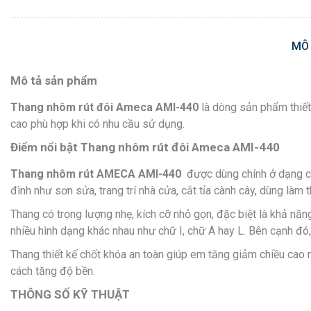
MÔ
Mô tả sản phẩm
Thang nhôm rút đôi Ameca AMI-440
là dòng sản phẩm thiết
cao phù hợp khi có nhu cầu sử dụng.
Điểm nổi bật Thang nhôm rút đôi Ameca AMI-440
Thang nhôm rút AMECA AMI-440
được dùng chính ở dạng ch
đình như sơn sửa, trang trí nhà cửa, cắt tỉa cành cây, dùng là
Thang có trọng lượng nhẹ, kích cỡ nhỏ gọn, đặc biệt là khả năn
nhiều hình dạng khác nhau như chữ I, chữ A hay L. Bên cạnh đó
Thang thiết kế chốt khóa an toàn giúp em tăng giảm chiều cao n
cách tăng độ bền.
THÔNG SỐ KỸ THUẬT