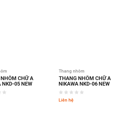
Thang nhôm
Thang nhôm
THANG NHÔM CHỮ A
THANG NHÔM CHỮ A
NIKAWA NKD-06 NEW
TUNGSHING AS-03
Liên hệ
Liên hệ