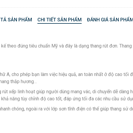
 TẢ SẢN PHẨM
CHI TIẾT SẢN PHẨM
ĐÁNH GIÁ SẢN PHẨM
 kế theo đúng tiêu chuẩn Mỹ và đây là dạng thang rút đơn. Thang 
ữ A, cho phép bạn làm việc hiệu quả, an toàn nhất ở độ cao tối 
m thang thắp hương…
g rút xếp linh hoạt giúp người dùng mang vác, di chuyển dễ dàng hơ
, khả năng tùy chỉnh độ cao tốt, đáp ứng tối đa các nhu cầu sử d
hanh chóng, ngoài ra với lớp sơn tĩnh điện có thể giúp thang sử 