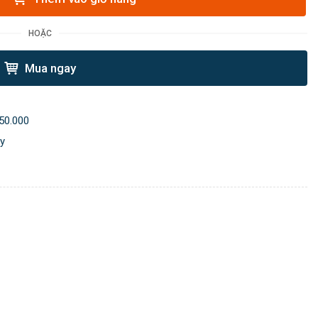
HOẶC
Mua ngay
50.000
ày