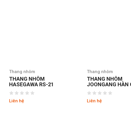
Thang nhôm
Thang nhô
THANG NHÔM
THANG N
JOONGANG HÀN QUỐC
NIKAWA N
JALS-53
Liên hệ
Liên hệ