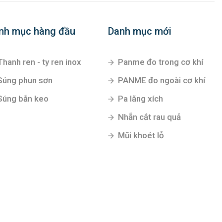
nh mục hàng đầu
Danh mục mới
Thanh ren - ty ren inox
Panme đo trong cơ khí
Súng phun sơn
PANME đo ngoài cơ khí
Súng bắn keo
Pa lăng xích
Nhẵn cắt rau quả
Mũi khoét lỗ