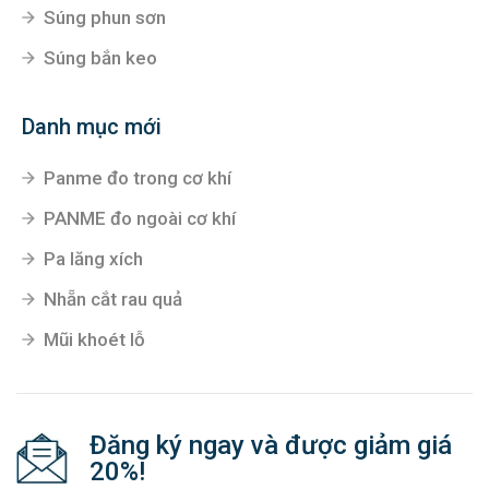
Danh mục hàng đầu
Thanh ren - ty ren inox
Súng phun sơn
Súng bắn keo
Danh mục mới
Panme đo trong cơ khí
PANME đo ngoài cơ khí
Pa lăng xích
Nhẵn cắt rau quả
Mũi khoét lỗ