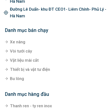
Đại Cương- Kim Bảng- Hà Nam
Liêm Chính- Phủ Lý- Hà Nam
Đường Lê Công Thanh ( kéo dài)- Tiên Tân- Phủ Lý-
Hà Nam
Đường Lê Duẩn- khu ĐT CEO1- Liêm Chính- Phủ Lý -
Hà Nam
Danh mục bán chạy
Xe nâng
Vòi tưới cây
Vật liệu mài cắt
Thiết bị và vật tư điện
Bu lông