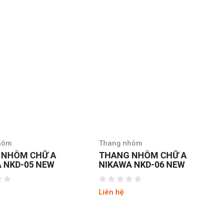
hôm
Thang nhôm
 NHÔM CHỮ A
THANG NHÔM CHỮ A
 NKD-06 NEW
TUNGSHING AS-03
Liên hệ