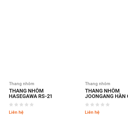
Thang nhôm
Thang nhôm
THANG NHÔM
THANG NHÔM CH
JOONGANG HÀN QUỐC
NIKAWA NKD-04 
JALS-53
Liên hệ
Liên hệ