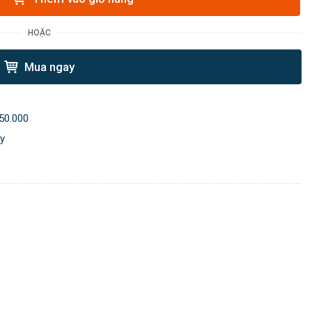
HOẶC
Mua ngay
50.000
ày