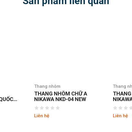
Sản phẩm liên quan
Thang nhôm
Thang n
Ữ A
THANG NHÔM CHỮ A
THANG
NEW
NIKAWA NKD-05 NEW
NIKAWA
Liên hệ
Liên hệ