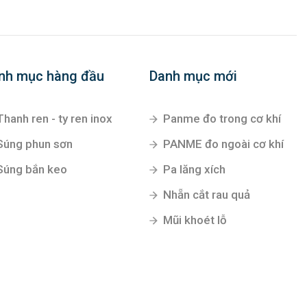
nh mục hàng đầu
Danh mục mới
Thanh ren - ty ren inox
Panme đo trong cơ khí
Súng phun sơn
PANME đo ngoài cơ khí
Súng bắn keo
Pa lăng xích
Nhẵn cắt rau quả
Mũi khoét lỗ