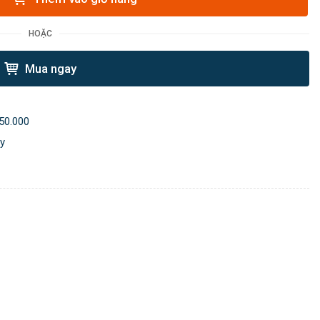
HOẶC
Mua ngay
50.000
ày