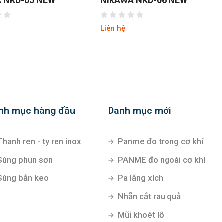
 NKD-06 NEW
TUNGSHING AS-03
Liên hệ
nh mục hàng đầu
Danh mục mới
Thanh ren - ty ren inox
Panme đo trong cơ khí
Súng phun sơn
PANME đo ngoài cơ khí
Súng bắn keo
Pa lăng xích
Nhẵn cắt rau quả
Mũi khoét lỗ