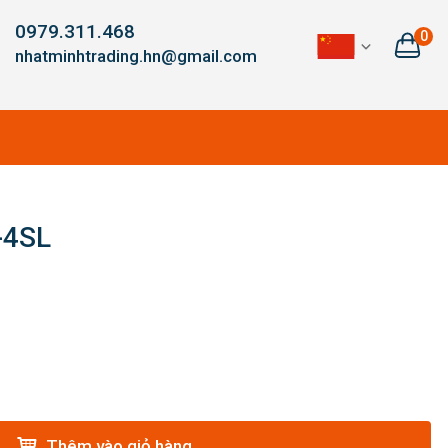
0979.311.468
0
nhatminhtrading.hn@gmail.com
-4SL
Thêm vào giỏ hàng