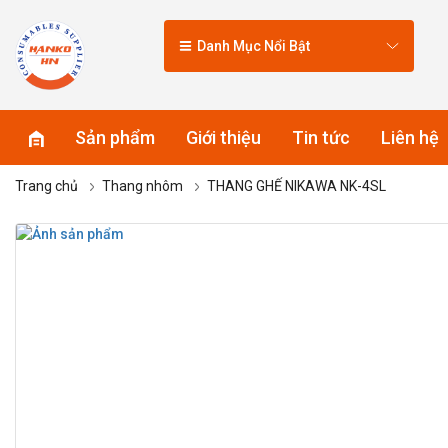
Danh Mục Nổi Bật
Sản phẩm
Giới thiệu
Tin tức
Liên hệ
Trang chủ
Thang nhôm
THANG GHẾ NIKAWA NK-4SL