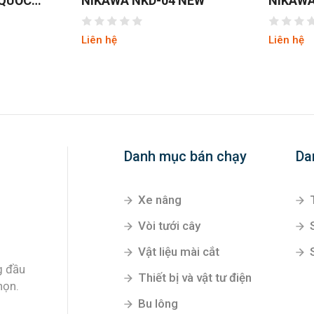
NEW
NIKAWA NKD-05 NEW
NIKAWA
Liên hệ
Liên hệ
Danh mục bán chạy
Da
Xe nâng
Vòi tưới cây
Vật liệu mài cắt
g đầu
Thiết bị và vật tư điện
họn.
Bu lông