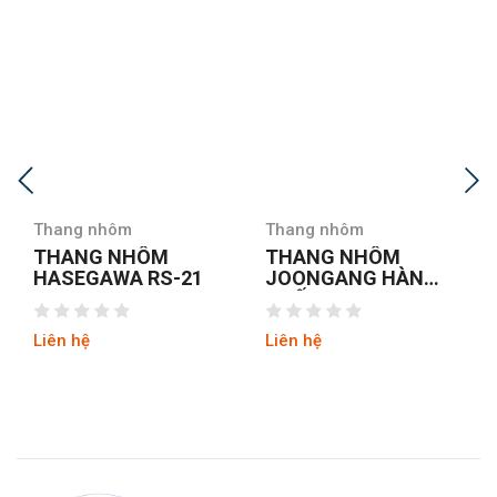
Thang nhôm
Thang nhôm
T
THANG NHÔM
THANG NHÔM
HASEGAWA RS-21
JOONGANG HÀN
A
QUỐC JALS-53
Liên hệ
Liên hệ
L