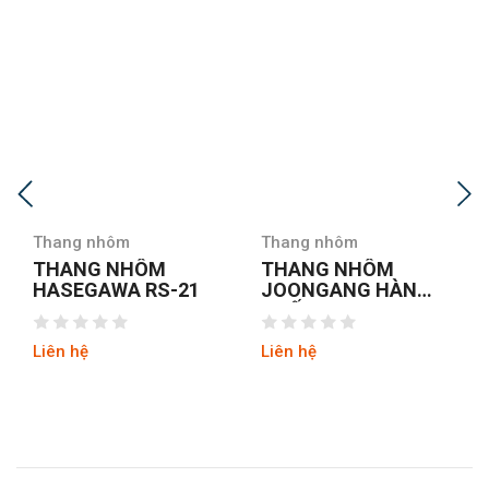
Thang nhôm
Thang nhôm
THANG NHÔM
THANG NHÔM CHỮ
JOONGANG HÀN
A NIKAWA NKD-04
QUỐC JALS-53
NEW
Liên hệ
Liên hệ